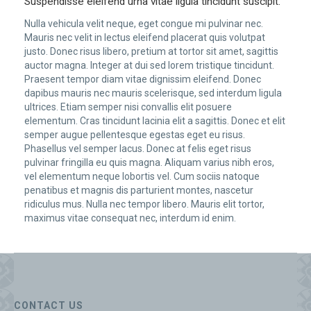
Suspendisse eleifend urna vitae ligula tincidunt suscipit.
Nulla vehicula velit neque, eget congue mi pulvinar nec.
Mauris nec velit in lectus eleifend placerat quis volutpat
justo. Donec risus libero, pretium at tortor sit amet, sagittis
auctor magna. Integer at dui sed lorem tristique tincidunt.
Praesent tempor diam vitae dignissim eleifend. Donec
dapibus mauris nec mauris scelerisque, sed interdum ligula
ultrices. Etiam semper nisi convallis elit posuere
elementum. Cras tincidunt lacinia elit a sagittis. Donec et elit
semper augue pellentesque egestas eget eu risus.
Phasellus vel semper lacus. Donec at felis eget risus
pulvinar fringilla eu quis magna. Aliquam varius nibh eros,
vel elementum neque lobortis vel. Cum sociis natoque
penatibus et magnis dis parturient montes, nascetur
ridiculus mus. Nulla nec tempor libero. Mauris elit tortor,
maximus vitae consequat nec, interdum id enim.
CONTACT US