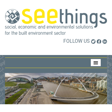
FOLLOW US
Home
About Us
What We Do
Who We Work With
Contact Us