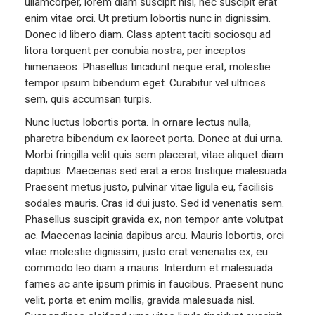
ullamcorper, lorem diam suscipit nisi, nec suscipit erat
enim vitae orci. Ut pretium lobortis nunc in dignissim.
Donec id libero diam. Class aptent taciti sociosqu ad
litora torquent per conubia nostra, per inceptos
himenaeos. Phasellus tincidunt neque erat, molestie
tempor ipsum bibendum eget. Curabitur vel ultrices
sem, quis accumsan turpis.
Nunc luctus lobortis porta. In ornare lectus nulla,
pharetra bibendum ex laoreet porta. Donec at dui urna.
Morbi fringilla velit quis sem placerat, vitae aliquet diam
dapibus. Maecenas sed erat a eros tristique malesuada.
Praesent metus justo, pulvinar vitae ligula eu, facilisis
sodales mauris. Cras id dui justo. Sed id venenatis sem.
Phasellus suscipit gravida ex, non tempor ante volutpat
ac. Maecenas lacinia dapibus arcu. Mauris lobortis, orci
vitae molestie dignissim, justo erat venenatis ex, eu
commodo leo diam a mauris. Interdum et malesuada
fames ac ante ipsum primis in faucibus. Praesent nunc
velit, porta et enim mollis, gravida malesuada nisl.