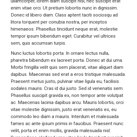
ullamcorper, lorem diam suscipit nisi, nec suscipit erat
enim vitae orci. Ut pretium lobortis nunc in dignissim.
Donec id libero diam. Class aptent taciti sociosqu ad
litora torquent per conubia nostra, per inceptos
himenaeos. Phasellus tincidunt neque erat, molestie
tempor ipsum bibendum eget. Curabitur vel ultrices
sem, quis accumsan turpis.
Nunc luctus lobortis porta. In ornare lectus nulla,
pharetra bibendum ex laoreet porta. Donec at dui urna.
Morbi fringilla velit quis sem placerat, vitae aliquet diam
dapibus. Maecenas sed erat a eros tristique malesuada.
Praesent metus justo, pulvinar vitae ligula eu, facilisis
sodales mauris. Cras id dui justo. Sed id venenatis sem.
Phasellus suscipit gravida ex, non tempor ante volutpat
ac. Maecenas lacinia dapibus arcu. Mauris lobortis, orci
vitae molestie dignissim, justo erat venenatis ex, eu
commodo leo diam a mauris. Interdum et malesuada
fames ac ante ipsum primis in faucibus. Praesent nunc
velit, porta et enim mollis, gravida malesuada nisl.