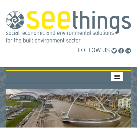
FOLLOW US
Home
About Us
What We Do
Who We Work With
Contact Us