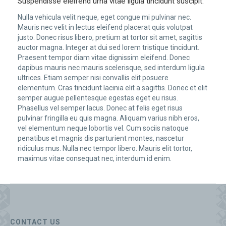
Suspendisse eleifend urna vitae ligula tincidunt suscipit.
Nulla vehicula velit neque, eget congue mi pulvinar nec.
Mauris nec velit in lectus eleifend placerat quis volutpat
justo. Donec risus libero, pretium at tortor sit amet, sagittis
auctor magna. Integer at dui sed lorem tristique tincidunt.
Praesent tempor diam vitae dignissim eleifend. Donec
dapibus mauris nec mauris scelerisque, sed interdum ligula
ultrices. Etiam semper nisi convallis elit posuere
elementum. Cras tincidunt lacinia elit a sagittis. Donec et elit
semper augue pellentesque egestas eget eu risus.
Phasellus vel semper lacus. Donec at felis eget risus
pulvinar fringilla eu quis magna. Aliquam varius nibh eros,
vel elementum neque lobortis vel. Cum sociis natoque
penatibus et magnis dis parturient montes, nascetur
ridiculus mus. Nulla nec tempor libero. Mauris elit tortor,
maximus vitae consequat nec, interdum id enim.
CONTACT US