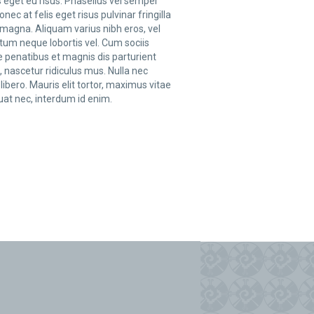
 eget eu risus. Phasellus vel semper
onec at felis eget risus pulvinar fringilla
 magna. Aliquam varius nibh eros, vel
um neque lobortis vel. Cum sociis
 penatibus et magnis dis parturient
 nascetur ridiculus mus. Nulla nec
ibero. Mauris elit tortor, maximus vitae
at nec, interdum id enim.