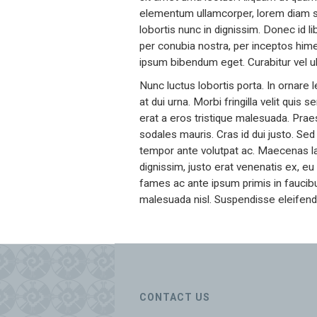
elementum ullamcorper, lorem diam susc
lobortis nunc in dignissim. Donec id li
per conubia nostra, per inceptos him
ipsum bibendum eget. Curabitur vel u
Nunc luctus lobortis porta. In ornare
at dui urna. Morbi fringilla velit qui
erat a eros tristique malesuada. Praese
sodales mauris. Cras id dui justo. Sed
tempor ante volutpat ac. Maecenas lac
dignissim, justo erat venenatis ex, 
fames ac ante ipsum primis in faucibus
malesuada nisl. Suspendisse eleifend ur
CONTACT US