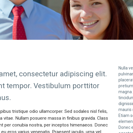
Nulla v
met, consectetur adipiscing elit.
pulvinar
placerat
nt tempor. Vestibulum porttitor
pretium 
magna. 
mus.
tincidu
digniss
mauris s
apibus tristique odio ullamcorper. Sed sodales nisl felis,
Etiam se
vitae. Nullam posuere massa in finibus gravida. Class
elementu
uent per conubia nostra, per inceptos himenaeos. Donec
Donec e
eu eros varius venenatis. Praesent iaculis, urna vel