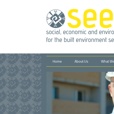
Home
About Us
What W