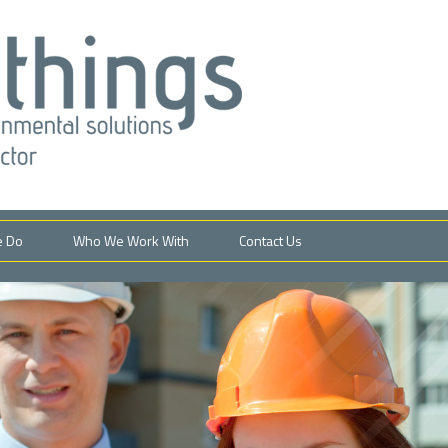
e Do
Who We Work With
Contact Us