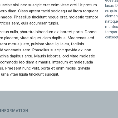
egestas
ipit nisi, nec suscipit erat enim vitae orci. Ut pretium
lacus. D
bero diam. Class aptent taciti sociosqu ad litora torquent
eu quis
element
enaeos. Phasellus tincidunt neque erat, molestie tempor
natoque
ltrices sem, quis accumsan turpis.
montes,
 lectus nulla, pharetra bibendum ex laoreet porta. Donec
tempor l
consequ
s sem placerat, vitae aliquet diam dapibus. Maecenas sed
nt metus justo, pulvinar vitae ligula eu, facilisis
 id venenatis sem. Phasellus suscipit gravida ex, non
inia dapibus arcu. Mauris lobortis, orci vitae molestie
eu commodo leo diam a mauris. Interdum et malesuada
. Praesent nunc velit, porta et enim mollis, gravida
na vitae ligula tincidunt suscipit.
INFORMATION