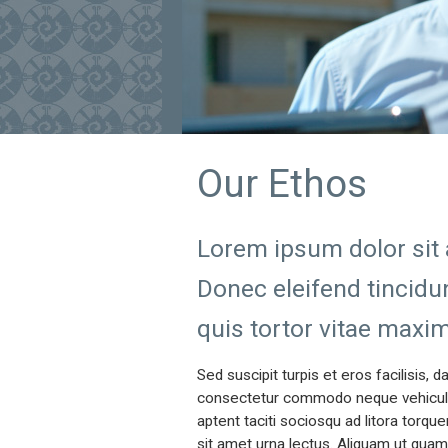
Our Ethos
Lorem ipsum dolor sit a
Donec eleifend tincidu
quis tortor vitae maxi
Sed suscipit turpis et eros facilisis, d
consectetur commodo neque vehicula 
aptent taciti sociosqu ad litora torq
sit amet urna lectus. Aliquam ut quam 